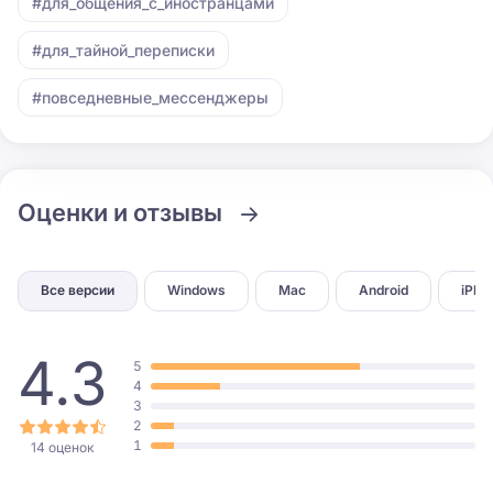
#для_общения_с_иностранцами
#для_тайной_переписки
#повседневные_мессенджеры
Оценки и отзывы
Все версии
Windows
Mac
Android
iPho
4.3
5
4
3
2
1
14 оценок